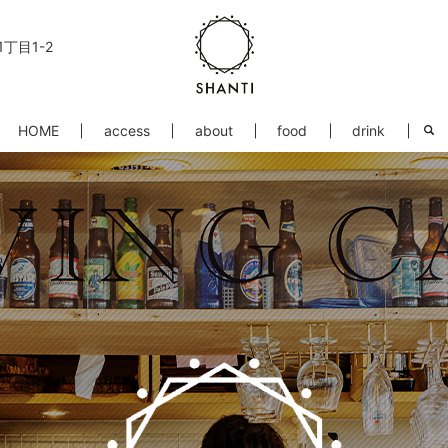
丁目1-2
HOME
access
about
food
drink